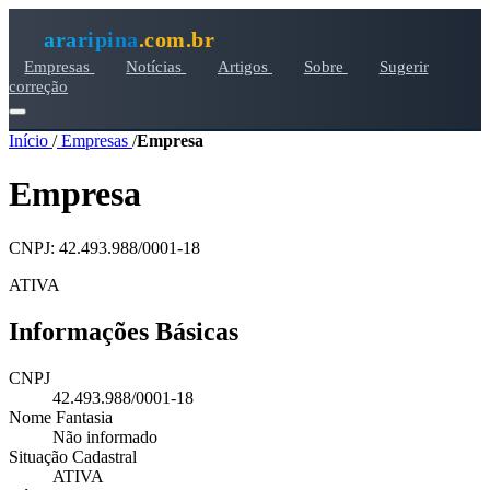
araripina
.com.br
Empresas
Notícias
Artigos
Sobre
Sugerir
correção
Início
/
Empresas
/
Empresa
Empresa
CNPJ: 42.493.988/0001-18
ATIVA
Informações Básicas
CNPJ
42.493.988/0001-18
Nome Fantasia
Não informado
Situação Cadastral
ATIVA