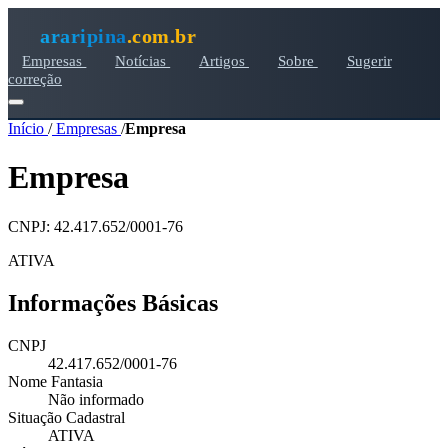
araripina
.com.br
Empresas
Notícias
Artigos
Sobre
Sugerir
correção
Início
/
Empresas
/
Empresa
Empresa
CNPJ: 42.417.652/0001-76
ATIVA
Informações Básicas
CNPJ
42.417.652/0001-76
Nome Fantasia
Não informado
Situação Cadastral
ATIVA