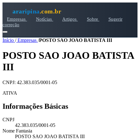
araripina
.com.br
Empresas
Notícias
Artigos
Sobre
Sugerir
correção
Início
/
Empresas
/
POSTO SAO JOAO BATISTA III
POSTO SAO JOAO BATISTA
III
CNPJ: 42.383.035/0001-05
ATIVA
Informações Básicas
CNPJ
42.383.035/0001-05
Nome Fantasia
POSTO SAO JOAO BATISTA III