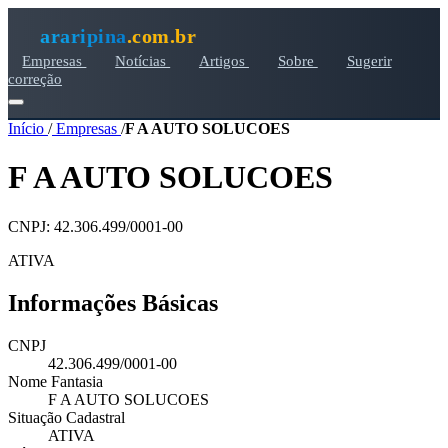
araripina
.com.br
Empresas
Notícias
Artigos
Sobre
Sugerir
correção
Início
/
Empresas
/
F A AUTO SOLUCOES
F A AUTO SOLUCOES
CNPJ: 42.306.499/0001-00
ATIVA
Informações Básicas
CNPJ
42.306.499/0001-00
Nome Fantasia
F A AUTO SOLUCOES
Situação Cadastral
ATIVA