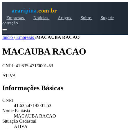
araripina
.com.br
Empresas
Notícias
Artigos
Sobre
Sugerir
correção
Início
/
Empresas
/
MACAUBA RACAO
MACAUBA RACAO
CNPJ: 41.635.471/0001-53
ATIVA
Informações Básicas
CNPJ
41.635.471/0001-53
Nome Fantasia
MACAUBA RACAO
Situação Cadastral
ATIVA