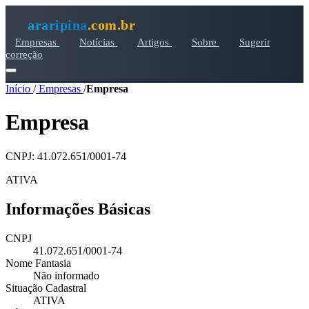
araripina
.com.br
Empresas
Notícias
Artigos
Sobre
Sugerir
correção
Início
/
Empresas
/
Empresa
Empresa
CNPJ: 41.072.651/0001-74
ATIVA
Informações Básicas
CNPJ
41.072.651/0001-74
Nome Fantasia
Não informado
Situação Cadastral
ATIVA