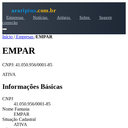
araripina
.com.br
Empresas
Notícias
Artigos
Sobre
Sugerir
correção
Início
/
Empresas
/
EMPAR
EMPAR
CNPJ: 41.050.956/0001-85
ATIVA
Informações Básicas
CNPJ
41.050.956/0001-85
Nome Fantasia
EMPAR
Situação Cadastral
ATIVA