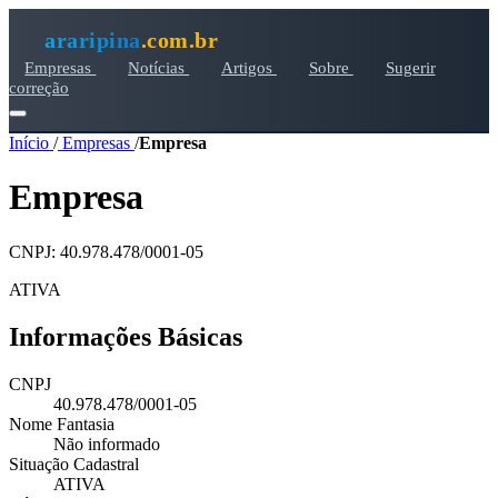
araripina
.com.br
Empresas
Notícias
Artigos
Sobre
Sugerir
correção
Início
/
Empresas
/
Empresa
Empresa
CNPJ: 40.978.478/0001-05
ATIVA
Informações Básicas
CNPJ
40.978.478/0001-05
Nome Fantasia
Não informado
Situação Cadastral
ATIVA