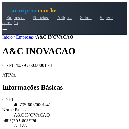
araripina
.com.br
Empresas
Notícias
Artigos
Sobre
Sugerir
correção
Início
/
Empresas
/
A&C INOVACAO
A&C INOVACAO
CNPJ: 40.795.603/0001-41
ATIVA
Informações Básicas
CNPJ
40.795.603/0001-41
Nome Fantasia
A&C INOVACAO
Situação Cadastral
ATIVA