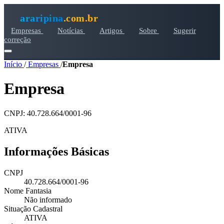
araripina
.com.br
Empresas
Notícias
Artigos
Sobre
Sugerir
correção
Início
/
Empresas
/
Empresa
Empresa
CNPJ: 40.728.664/0001-96
ATIVA
Informações Básicas
CNPJ
40.728.664/0001-96
Nome Fantasia
Não informado
Situação Cadastral
ATIVA