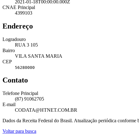
2021-01-18T00:00:00.000Z
CNAE Principal
4399103
Endereço
Logradouro
RUA 3 105
Bairro
VILA SANTA MARIA
CEP
56280000
Contato
Telefone Principal
(87) 91062705
E-mail
CODATA@HTNET.COM.BR
Dados da Receita Federal do Brasil. Atualização periódica conforme
Voltar para busca