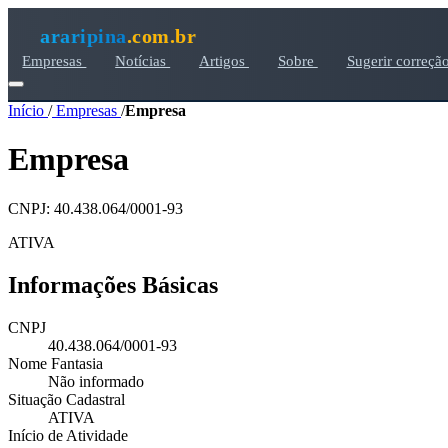
araripina
.com.br
Empresas
Notícias
Artigos
Sobre
Sugerir correçã
Início
/
Empresas
/
Empresa
Empresa
CNPJ: 40.438.064/0001-93
ATIVA
Informações Básicas
CNPJ
40.438.064/0001-93
Nome Fantasia
Não informado
Situação Cadastral
ATIVA
Início de Atividade