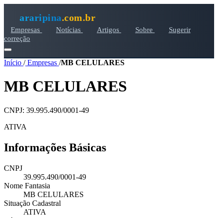
araripina
.com.br
Empresas
Notícias
Artigos
Sobre
Sugerir
correção
Início
/
Empresas
/
MB CELULARES
MB CELULARES
CNPJ: 39.995.490/0001-49
ATIVA
Informações Básicas
CNPJ
39.995.490/0001-49
Nome Fantasia
MB CELULARES
Situação Cadastral
ATIVA