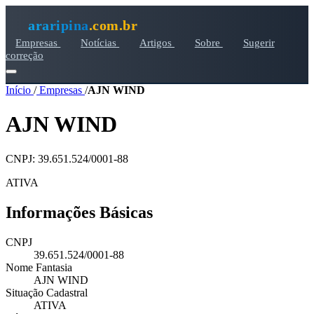
araripina
.com.br
Empresas
Notícias
Artigos
Sobre
Sugerir
correção
Início
/
Empresas
/
AJN WIND
AJN WIND
CNPJ: 39.651.524/0001-88
ATIVA
Informações Básicas
CNPJ
39.651.524/0001-88
Nome Fantasia
AJN WIND
Situação Cadastral
ATIVA