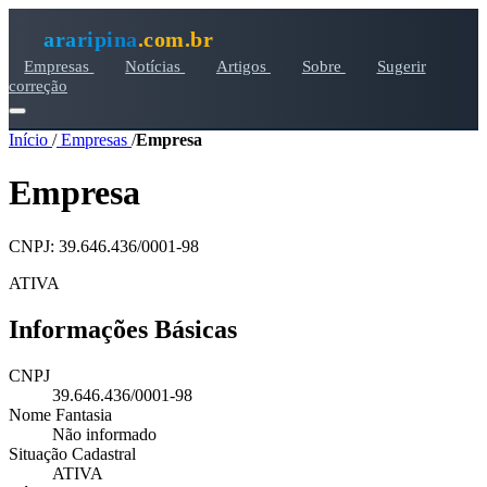
araripina
.com.br
Empresas
Notícias
Artigos
Sobre
Sugerir
correção
Início
/
Empresas
/
Empresa
Empresa
CNPJ: 39.646.436/0001-98
ATIVA
Informações Básicas
CNPJ
39.646.436/0001-98
Nome Fantasia
Não informado
Situação Cadastral
ATIVA