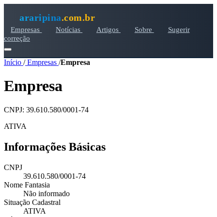
araripina
.com.br
Empresas
Notícias
Artigos
Sobre
Sugerir
correção
Início
/
Empresas
/
Empresa
Empresa
CNPJ: 39.610.580/0001-74
ATIVA
Informações Básicas
CNPJ
39.610.580/0001-74
Nome Fantasia
Não informado
Situação Cadastral
ATIVA