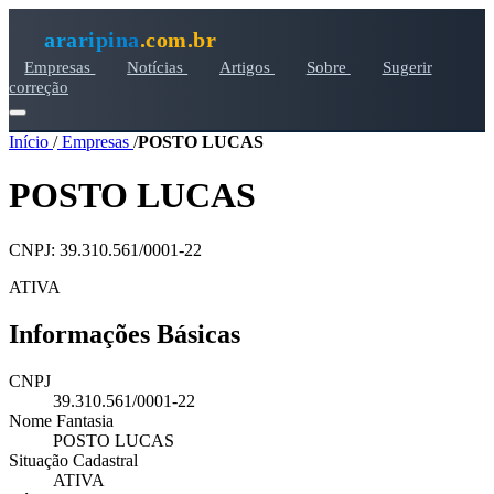
araripina
.com.br
Empresas
Notícias
Artigos
Sobre
Sugerir
correção
Início
/
Empresas
/
POSTO LUCAS
POSTO LUCAS
CNPJ: 39.310.561/0001-22
ATIVA
Informações Básicas
CNPJ
39.310.561/0001-22
Nome Fantasia
POSTO LUCAS
Situação Cadastral
ATIVA