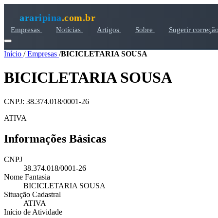
araripina
.com.br
Empresas
Notícias
Artigos
Sobre
Sugerir correçã
Início
/
Empresas
/
BICICLETARIA SOUSA
BICICLETARIA SOUSA
CNPJ: 38.374.018/0001-26
ATIVA
Informações Básicas
CNPJ
38.374.018/0001-26
Nome Fantasia
BICICLETARIA SOUSA
Situação Cadastral
ATIVA
Início de Atividade