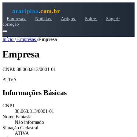
araripina
.com.br
Empresas
Notícias
Artigos
Sobre
Sugerir
correção
Início
/
Empresas
/
Empresa
Empresa
CNPJ: 38.063.813/0001-01
ATIVA
Informações Básicas
CNPJ
38.063.813/0001-01
Nome Fantasia
Não informado
Situação Cadastral
ATIVA