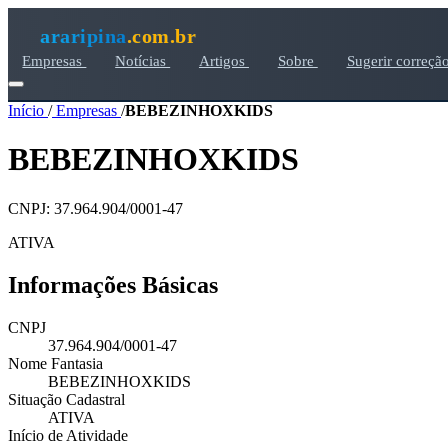
araripina
.com.br
Empresas
Notícias
Artigos
Sobre
Sugerir correçã
Início
/
Empresas
/
BEBEZINHOXKIDS
BEBEZINHOXKIDS
CNPJ: 37.964.904/0001-47
ATIVA
Informações Básicas
CNPJ
37.964.904/0001-47
Nome Fantasia
BEBEZINHOXKIDS
Situação Cadastral
ATIVA
Início de Atividade