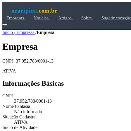
araripina
.com.br
Empresas
Notícias
Artigos
Sobre
Sugerir correçã
Início
/
Empresas
/
Empresa
Empresa
CNPJ: 37.952.783/0001-13
ATIVA
Informações Básicas
CNPJ
37.952.783/0001-13
Nome Fantasia
Não informado
Situação Cadastral
ATIVA
Início de Atividade