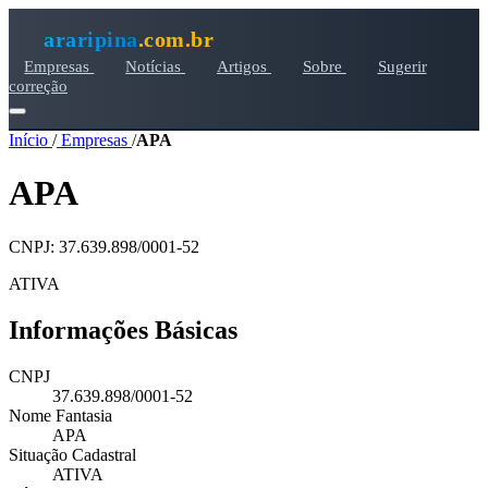
araripina
.com.br
Empresas
Notícias
Artigos
Sobre
Sugerir
correção
Início
/
Empresas
/
APA
APA
CNPJ: 37.639.898/0001-52
ATIVA
Informações Básicas
CNPJ
37.639.898/0001-52
Nome Fantasia
APA
Situação Cadastral
ATIVA