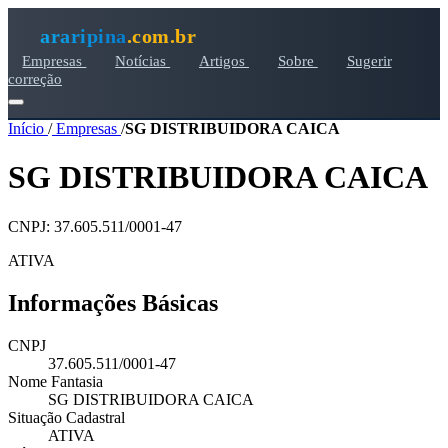
araripina
.com.br
Empresas
Notícias
Artigos
Sobre
Sugerir
correção
Início
/
Empresas
/
SG DISTRIBUIDORA CAICA
SG DISTRIBUIDORA CAICA
CNPJ: 37.605.511/0001-47
ATIVA
Informações Básicas
CNPJ
37.605.511/0001-47
Nome Fantasia
SG DISTRIBUIDORA CAICA
Situação Cadastral
ATIVA