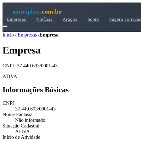
araripina
.com.br
Empresas
Notícias
Artigos
Sobre
Sugerir correçã
Início
/
Empresas
/
Empresa
Empresa
CNPJ: 37.440.693/0001-43
ATIVA
Informações Básicas
CNPJ
37.440.693/0001-43
Nome Fantasia
Não informado
Situação Cadastral
ATIVA
Início de Atividade