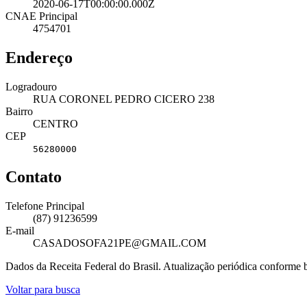
2020-06-17T00:00:00.000Z
CNAE Principal
4754701
Endereço
Logradouro
RUA CORONEL PEDRO CICERO 238
Bairro
CENTRO
CEP
56280000
Contato
Telefone Principal
(87) 91236599
E-mail
CASADOSOFA21PE@GMAIL.COM
Dados da Receita Federal do Brasil. Atualização periódica conforme
Voltar para busca