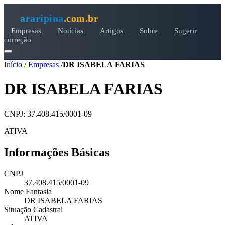
araripina
.com.br
Empresas
Notícias
Artigos
Sobre
Sugerir
correção
Início
/
Empresas
/
DR ISABELA FARIAS
DR ISABELA FARIAS
CNPJ: 37.408.415/0001-09
ATIVA
Informações Básicas
CNPJ
37.408.415/0001-09
Nome Fantasia
DR ISABELA FARIAS
Situação Cadastral
ATIVA