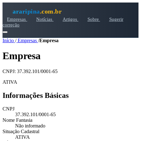
araripina
.com.br
Empresas
Notícias
Artigos
Sobre
Sugerir
correção
Início
/
Empresas
/
Empresa
Empresa
CNPJ: 37.392.101/0001-65
ATIVA
Informações Básicas
CNPJ
37.392.101/0001-65
Nome Fantasia
Não informado
Situação Cadastral
ATIVA