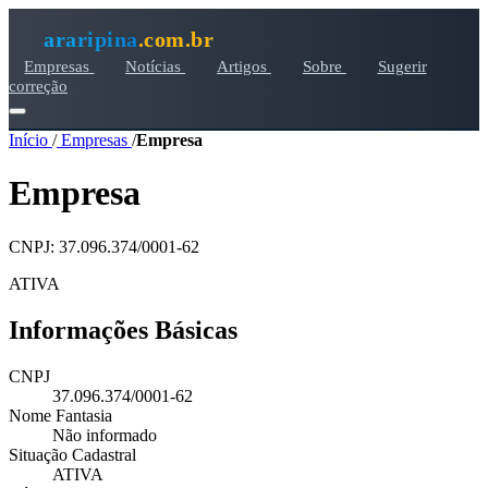
araripina
.com.br
Empresas
Notícias
Artigos
Sobre
Sugerir
correção
Início
/
Empresas
/
Empresa
Empresa
CNPJ: 37.096.374/0001-62
ATIVA
Informações Básicas
CNPJ
37.096.374/0001-62
Nome Fantasia
Não informado
Situação Cadastral
ATIVA