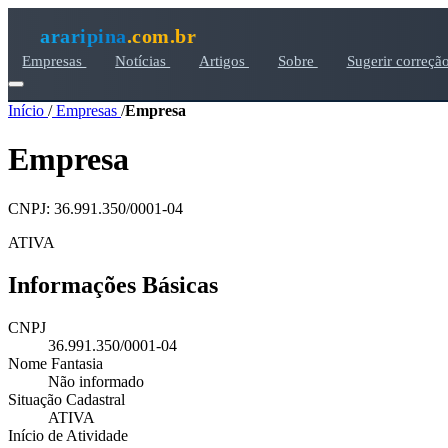
araripina
.com.br
Empresas
Notícias
Artigos
Sobre
Sugerir correçã
Início
/
Empresas
/
Empresa
Empresa
CNPJ: 36.991.350/0001-04
ATIVA
Informações Básicas
CNPJ
36.991.350/0001-04
Nome Fantasia
Não informado
Situação Cadastral
ATIVA
Início de Atividade