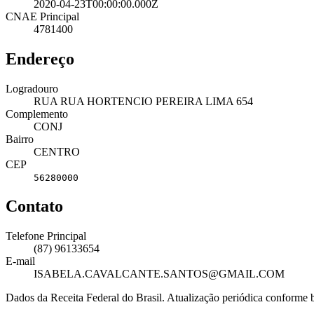
2020-04-23T00:00:00.000Z
CNAE Principal
4781400
Endereço
Logradouro
RUA RUA HORTENCIO PEREIRA LIMA 654
Complemento
CONJ
Bairro
CENTRO
CEP
56280000
Contato
Telefone Principal
(87) 96133654
E-mail
ISABELA.CAVALCANTE.SANTOS@GMAIL.COM
Dados da Receita Federal do Brasil. Atualização periódica conforme