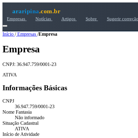
araripina
.com.br
Empresas
Notícias
Artigos
Sobre
Sugerir correçã
Início
/
Empresas
/
Empresa
Empresa
CNPJ: 36.947.759/0001-23
ATIVA
Informações Básicas
CNPJ
36.947.759/0001-23
Nome Fantasia
Não informado
Situação Cadastral
ATIVA
Início de Atividade