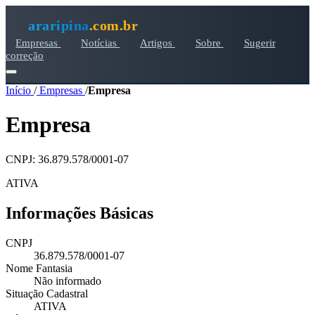
araripina
.com.br
Empresas
Notícias
Artigos
Sobre
Sugerir
correção
Início
/
Empresas
/
Empresa
Empresa
CNPJ: 36.879.578/0001-07
ATIVA
Informações Básicas
CNPJ
36.879.578/0001-07
Nome Fantasia
Não informado
Situação Cadastral
ATIVA