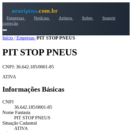
araripina
.com.br
Empresas
Notícias
Artigos
Sobre
Sugerir
correção
Início
/
Empresas
/
PIT STOP PNEUS
PIT STOP PNEUS
CNPJ: 36.642.185/0001-85
ATIVA
Informações Básicas
CNPJ
36.642.185/0001-85
Nome Fantasia
PIT STOP PNEUS
Situação Cadastral
ATIVA