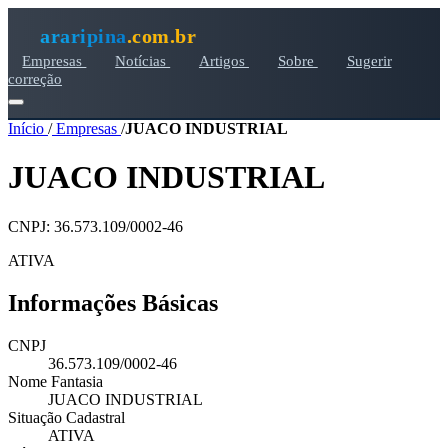
araripina
.com.br
Empresas
Notícias
Artigos
Sobre
Sugerir
correção
Início
/
Empresas
/
JUACO INDUSTRIAL
JUACO INDUSTRIAL
CNPJ: 36.573.109/0002-46
ATIVA
Informações Básicas
CNPJ
36.573.109/0002-46
Nome Fantasia
JUACO INDUSTRIAL
Situação Cadastral
ATIVA