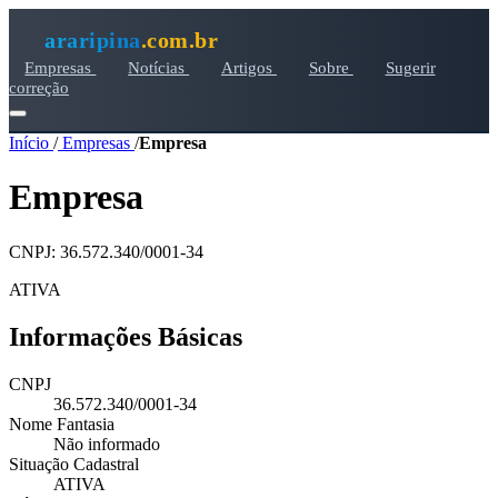
araripina
.com.br
Empresas
Notícias
Artigos
Sobre
Sugerir
correção
Início
/
Empresas
/
Empresa
Empresa
CNPJ: 36.572.340/0001-34
ATIVA
Informações Básicas
CNPJ
36.572.340/0001-34
Nome Fantasia
Não informado
Situação Cadastral
ATIVA