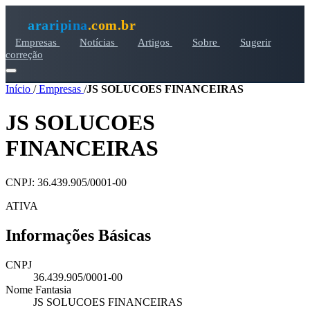
araripina
.com.br
Empresas
Notícias
Artigos
Sobre
Sugerir
correção
Início
/
Empresas
/
JS SOLUCOES FINANCEIRAS
JS SOLUCOES
FINANCEIRAS
CNPJ: 36.439.905/0001-00
ATIVA
Informações Básicas
CNPJ
36.439.905/0001-00
Nome Fantasia
JS SOLUCOES FINANCEIRAS