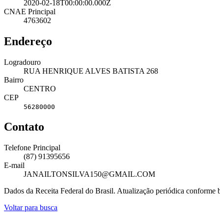
2020-02-18T00:00:00.000Z
CNAE Principal
4763602
Endereço
Logradouro
RUA HENRIQUE ALVES BATISTA 268
Bairro
CENTRO
CEP
56280000
Contato
Telefone Principal
(87) 91395656
E-mail
JANAILTONSILVA150@GMAIL.COM
Dados da Receita Federal do Brasil. Atualização periódica conforme
Voltar para busca