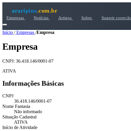
araripina
.com.br
Empresas
Notícias
Artigos
Sobre
Sugerir correçã
Início
/
Empresas
/
Empresa
Empresa
CNPJ: 36.418.146/0001-07
ATIVA
Informações Básicas
CNPJ
36.418.146/0001-07
Nome Fantasia
Não informado
Situação Cadastral
ATIVA
Início de Atividade