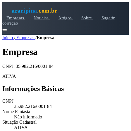
araripina
.com.br
Empresas
Notícias
Artigos
Sobre
Sugerir
correção
Início
/
Empresas
/
Empresa
Empresa
CNPJ: 35.982.216/0001-84
ATIVA
Informações Básicas
CNPJ
35.982.216/0001-84
Nome Fantasia
Não informado
Situação Cadastral
ATIVA