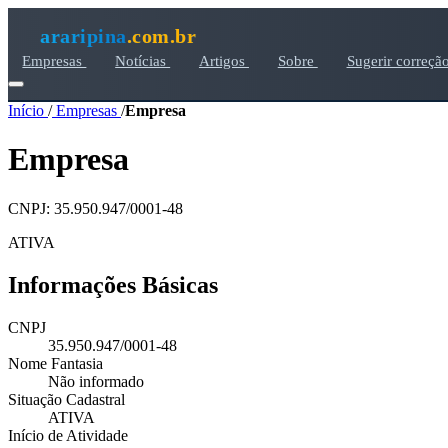
araripina
.com.br
Empresas
Notícias
Artigos
Sobre
Sugerir correçã
Início
/
Empresas
/
Empresa
Empresa
CNPJ: 35.950.947/0001-48
ATIVA
Informações Básicas
CNPJ
35.950.947/0001-48
Nome Fantasia
Não informado
Situação Cadastral
ATIVA
Início de Atividade