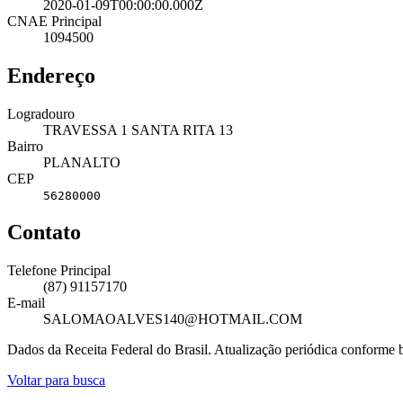
2020-01-09T00:00:00.000Z
CNAE Principal
1094500
Endereço
Logradouro
TRAVESSA 1 SANTA RITA 13
Bairro
PLANALTO
CEP
56280000
Contato
Telefone Principal
(87) 91157170
E-mail
SALOMAOALVES140@HOTMAIL.COM
Dados da Receita Federal do Brasil. Atualização periódica conforme
Voltar para busca