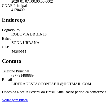
2020-01-07T00:00:00.000Z
CNAE Principal
4120400
Endereço
Logradouro
RODOVIA BR 316 18
Bairro
ZONA URBANA
CEP
56280000
Contato
Telefone Principal
(87) 91488889
E-mail
LIDERAGESTAOCONTABIL@HOTMAIL.COM
Dados da Receita Federal do Brasil. Atualização periódica conforme
Voltar para busca