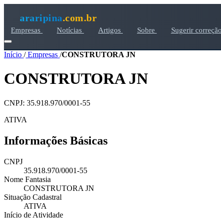
araripina
.com.br
Empresas
Notícias
Artigos
Sobre
Sugerir correçã
Início
/
Empresas
/
CONSTRUTORA JN
CONSTRUTORA JN
CNPJ: 35.918.970/0001-55
ATIVA
Informações Básicas
CNPJ
35.918.970/0001-55
Nome Fantasia
CONSTRUTORA JN
Situação Cadastral
ATIVA
Início de Atividade