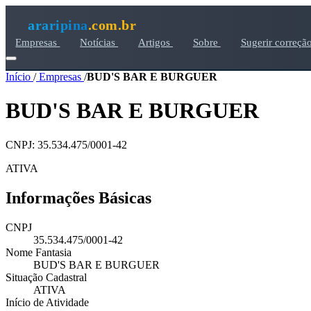
araripina
.com.br
Empresas
Notícias
Artigos
Sobre
Sugerir correçã
Início
/
Empresas
/
BUD'S BAR E BURGUER
BUD'S BAR E BURGUER
CNPJ: 35.534.475/0001-42
ATIVA
Informações Básicas
CNPJ
35.534.475/0001-42
Nome Fantasia
BUD'S BAR E BURGUER
Situação Cadastral
ATIVA
Início de Atividade