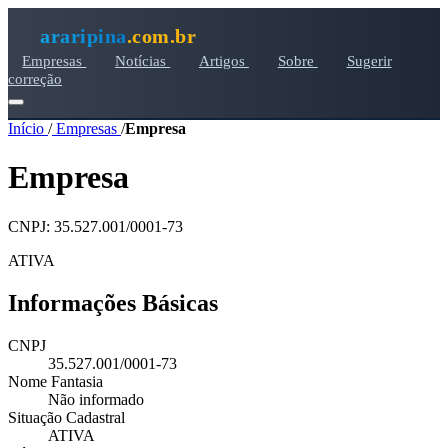
araripina
.com.br
Empresas
Notícias
Artigos
Sobre
Sugerir
correção
Início
/
Empresas
/
Empresa
Empresa
CNPJ: 35.527.001/0001-73
ATIVA
Informações Básicas
CNPJ
35.527.001/0001-73
Nome Fantasia
Não informado
Situação Cadastral
ATIVA