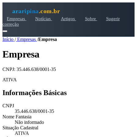
araripina
.com.br
Empresas
Notícias
Artigos
Sobre
Sugerir
correção
Início
/
Empresas
/
Empresa
Empresa
CNPJ: 35.446.638/0001-35
ATIVA
Informações Básicas
CNPJ
35.446.638/0001-35
Nome Fantasia
Não informado
Situação Cadastral
ATIVA