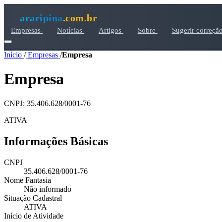
araripina
.com.br
Empresas
Notícias
Artigos
Sobre
Sugerir correçã
Início
/
Empresas
/
Empresa
Empresa
CNPJ: 35.406.628/0001-76
ATIVA
Informações Básicas
CNPJ
35.406.628/0001-76
Nome Fantasia
Não informado
Situação Cadastral
ATIVA
Início de Atividade