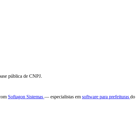
 base pública de CNPJ.
e com
Softagon Sistemas
— especialistas em
software para prefeituras
do 