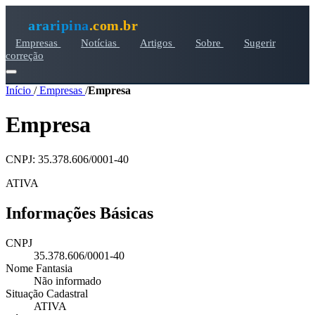
araripina
.com.br
Empresas
Notícias
Artigos
Sobre
Sugerir
correção
Início
/
Empresas
/
Empresa
Empresa
CNPJ: 35.378.606/0001-40
ATIVA
Informações Básicas
CNPJ
35.378.606/0001-40
Nome Fantasia
Não informado
Situação Cadastral
ATIVA