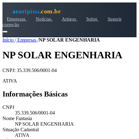
araripina
.com.br
Empresas
Notícias
Artigos
Sobre
Sugerir
correção
Início
/
Empresas
/
NP SOLAR ENGENHARIA
NP SOLAR ENGENHARIA
CNPJ: 35.339.506/0001-04
ATIVA
Informações Básicas
CNPJ
35.339.506/0001-04
Nome Fantasia
NP SOLAR ENGENHARIA
Situação Cadastral
ATIVA