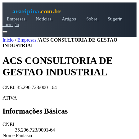
araripina
.com.br
Empresas
Notícias
Artigos
Sobre
Sugerir
correção
Início
/
Empresas
/
ACS CONSULTORIA DE GESTAO
INDUSTRIAL
ACS CONSULTORIA DE
GESTAO INDUSTRIAL
CNPJ: 35.296.723/0001-64
ATIVA
Informações Básicas
CNPJ
35.296.723/0001-64
Nome Fantasia