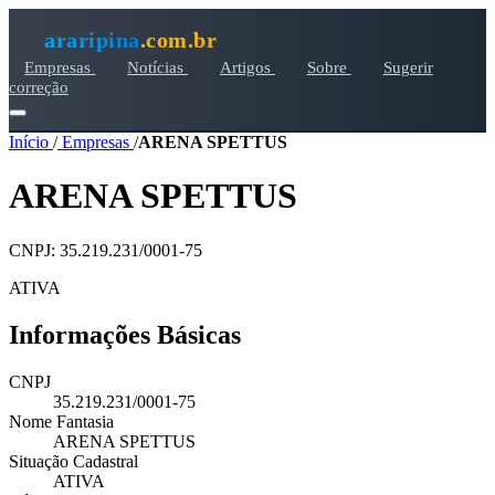
araripina
.com.br
Empresas
Notícias
Artigos
Sobre
Sugerir
correção
Início
/
Empresas
/
ARENA SPETTUS
ARENA SPETTUS
CNPJ: 35.219.231/0001-75
ATIVA
Informações Básicas
CNPJ
35.219.231/0001-75
Nome Fantasia
ARENA SPETTUS
Situação Cadastral
ATIVA