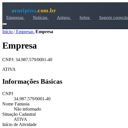
araripina
.com.br
Empresas
Notícias
Artigos
Sobre
Sugerir correçã
Início
/
Empresas
/
Empresa
Empresa
CNPJ: 34.987.579/0001-40
ATIVA
Informações Básicas
CNPJ
34.987.579/0001-40
Nome Fantasia
Não informado
Situação Cadastral
ATIVA
Início de Atividade