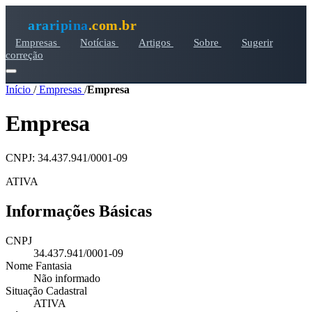
araripina
.com.br
Empresas
Notícias
Artigos
Sobre
Sugerir
correção
Início
/
Empresas
/
Empresa
Empresa
CNPJ: 34.437.941/0001-09
ATIVA
Informações Básicas
CNPJ
34.437.941/0001-09
Nome Fantasia
Não informado
Situação Cadastral
ATIVA