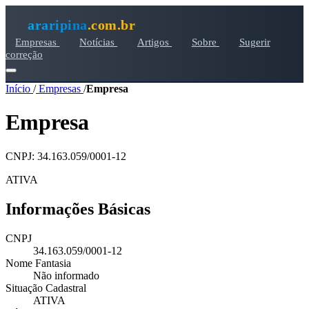
araripina
.com.br
Empresas
Notícias
Artigos
Sobre
Sugerir
correção
Início
/
Empresas
/
Empresa
Empresa
CNPJ: 34.163.059/0001-12
ATIVA
Informações Básicas
CNPJ
34.163.059/0001-12
Nome Fantasia
Não informado
Situação Cadastral
ATIVA