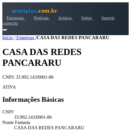
araripina
.com.br
Empresas
Notícias
Artigos
Sobre
Sugerir
correção
Início
/
Empresas
/
CASA DAS REDES PANCARARU
CASA DAS REDES
PANCARARU
CNPJ: 33.992.143/0001-86
ATIVA
Informações Básicas
CNPJ
33.992.143/0001-86
Nome Fantasia
CASA DAS REDES PANCARARU