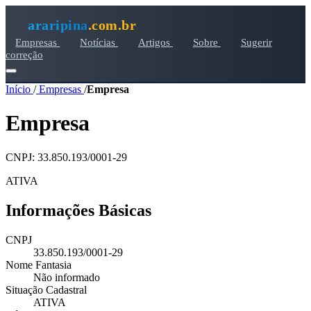
araripina
.com.br
Empresas
Notícias
Artigos
Sobre
Sugerir
correção
Início
/
Empresas
/
Empresa
Empresa
CNPJ: 33.850.193/0001-29
ATIVA
Informações Básicas
CNPJ
33.850.193/0001-29
Nome Fantasia
Não informado
Situação Cadastral
ATIVA